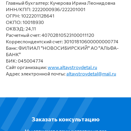
Главный бухгалтер: Кучерова Ирина Леонидовна
ИНН/КПП: 2222000936/222201001
ОГРН: 1022201128641
ОКПО: 10018930
ОКВЭД: 24,11
Расчетный счет: 40702810523100011120
Корреспондентский счет: 30101810600000000774
Банк: ФИЛИАЛ "НОВОСИБИРСКИЙ" АО "АЛЬФА-
БАНК"
БИК: 045004774
Сайт организации:
www.altaystroydetal.ru
Адрес электронной почты:
altaystroydetal@mail.ru
Заказать консультацию
Мы свяжемся с вами и ответим на все