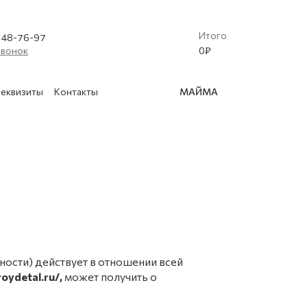
Итого
) 48-76-97
звонок
0
₽
еквизиты
Контакты
МАЙМА
(Криобластинг)
 освидетельствование баллонов
2017 г.
в
нской техники
ости) действует в отношении всей
roydetal.ru/,
может получить о