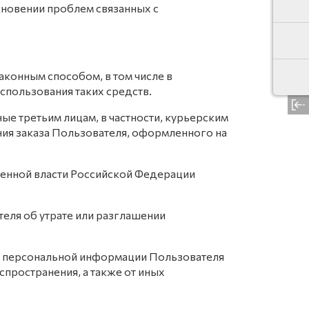
кновении проблем связанных с
аконным способом, в том числе в
спользования таких средств.
свер
ые третьим лицам, в частности, курьерским
ния заказа Пользователя, оформленного на
венной власти Российской Федерации
еля об утрате или разглашении
ы персональной информации Пользователя
спространения, а также от иных