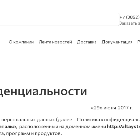
+7 (3852
Заказать 
О компании
Лента новостей
Доставка
Документация
Р
КАТАЛОГ УСЛУГ
Очистка сухим льдом 
МЕДИЦИНСКИЕ
денциальности
Сухой лёд
АЗЫ
Ремонт и техническое
л «29» июня 
Обслуживание сосудо
АЗОВЫЕ СМЕСИ
Обслуживание медици
персональных данных (далее – Политика конфиденциальн
ПИЩЕВЫЕ
еталь»
, расположенный на доменном имени
http://altayst
а, программ и продуктов.