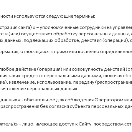
ьности используются следующие термины:
нистрация сайта) » – уполномоченные сотрудники на управл
т и (или) осуществляет обработку персональных данных, 
ых данных, подлежащих обработке, действия (операции),
формация, относящаяся к прямо или косвенно определенн
- любое действие (операция) или совокупность действий (
ния таких средств с персональными данными, включая сбор
ие), извлечение, использование, передачу (распространени
уничтожение персональных данных.
х данных» - обязательное для соблюдения Оператором ил
 распространения без согласия субъекта персональных да
ователь)» – лицо, имеющее доступ к Сайту, посредством с