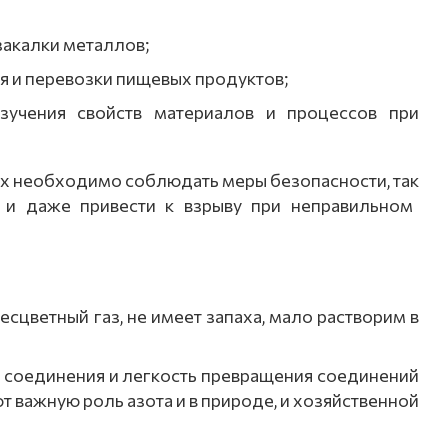
закалки
металлов;
я
и
перевозки
пищевых
продуктов;
учения
свойств
материалов
и
процессов
при
х
необходимо
соблюдать
меры
безопасности,
так
и
даже
привести
к
взрыву
при
неправильном
сцветный газ, не имеет запаха, мало растворим в
е соединения и легкость превращения соединений
 важную роль азота и в природе, и хозяйственной