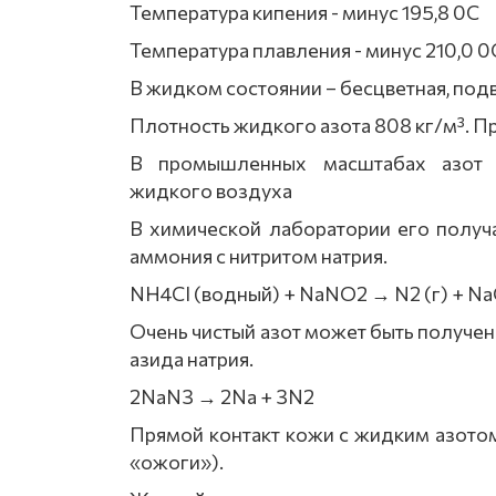
Температура кипения - минус 195,8 0С
Температура плавления - минус 210,0 0
В жидком состоянии – бесцветная, подв
Плотность жидкого азота 808 кг/м³. П
В промышленных масштабах азот п
жидкого воздуха
В химической лаборатории его получ
аммония с нитритом натрия.
NH4Cl (водный) + NaNO2 → N2 (г) + Na
Очень чистый азот может быть получен
азида натрия.
2NaN3 → 2Na + 3N2
Прямой контакт кожи с жидким азото
«ожоги»).