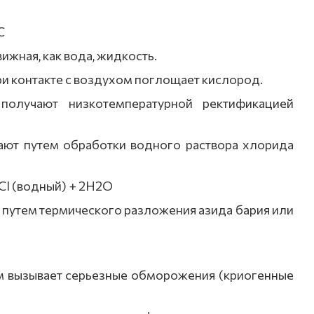
С
ижная, как вода, жидкость.
ри контакте с воздухом поглощает кислород.
олучают низкотемпературной ректификацией
ают путем обработки водного раствора хлорида
Cl (водный) + 2H2O
 путем термического разложения азида бария или
м вызывает серьезные обморожения (криогенные