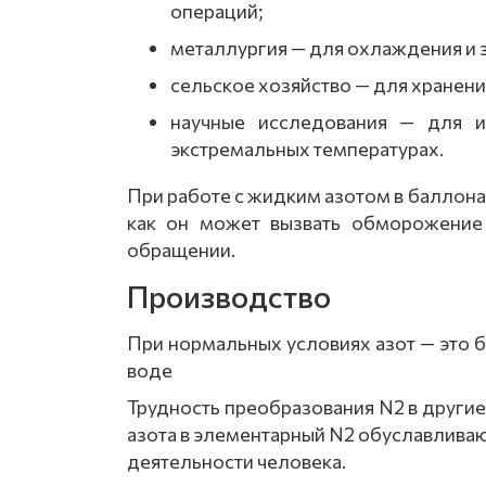
операций;
металлургия
— для
охлаждения
и
сельское
хозяйство
— для
хранени
научные
исследования
— для
из
экстремальных
температурах.
При
работе
с
жидким
азотом
в
баллона
как
он
может
вызвать
обморожение
обращении.
Производство
При нормальных условиях азот — это бе
воде
Трудность преобразования N2 в други
азота в элементарный N2 обуславливают
деятельности человека.