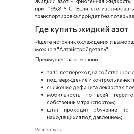
Жидкий азот – криогенная жидкость,
при -195,8 ° C. Если его изолироват
транспортировка пройдет без потерь за
Где купить жидкий азот
Ищете источник охлаждения и вымораж
можно в "Алтайстройдеталь".
Преимущества компании:
за 15 лет переход на собственное
подтверждение и контроль качест
снижение дефицита лекарств с по
мобильность по всей террито
собственным транспортом;
штат проходит обучение по т
находящихся под давлением;