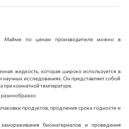
в Майме по ценам производителя можно в
енная
жидкость,
которая
широко
используется
в
и
научных
исследованиях.
Он
представляет
собой
ха
при
комнатной
температуре.
разнообразно:
упаковки
продуктов,
продления
срока
годности
и
замораживания
биоматериалов
и
проведения