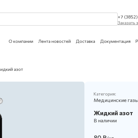
+7 (3852
Заказать 
О компании
Лента новостей
Доставка
Документация
Р
КАТАЛОГ УСЛУГ
идкий азот
Очистка сухим льдом 
МЕДИЦИНСКИЕ
Сухой лёд
АЗЫ
Категория:
Ремонт и техническое
Медицинские газ
Обслуживание сосудо
Жидкий азот
АЗОВЫЕ СМЕСИ
Обслуживание медици
В наличии
ПИЩЕВЫЕ
80 ₽
/кг