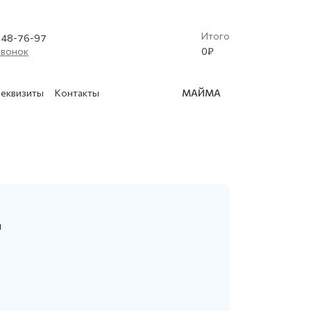
Итого
) 48-76-97
звонок
0
₽
еквизиты
Контакты
МАЙМА
(Криобластинг)
 освидетельствование баллонов
ы
в
нской техники