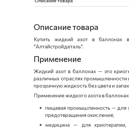
Описание товара
Описание товара
Купить жидкий азот в баллонах 
"Алтайстройдеталь".
Применение
Жидкий
азот
в
баллонах
— это
криог
различных
отраслях
промышленности
прозрачную
жидкость
без
цвета
и
запа
Применение
жидкого
азота
в
баллонах
пищевая
промышленность
— для
предотвращения
окисления;
медицина
— для
криотерапии,